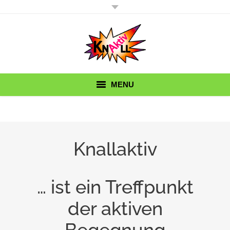
MENU
KnallAktiv
KnallErbse
Knallaktiv
Wir brauchen Sie!
… ist ein Treffpunkt
Termine
der aktiven
Hätten Sie’s gedacht?
Kontakt