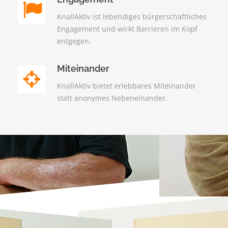
KnallAktiv ist lebendiges bürgerschaftliches
Engagement und wirkt Barrieren im Kopf
entgegen.
Miteinander
KnallAktiv bietet erlebbares Miteinander
statt anonymes Nebeneinander.