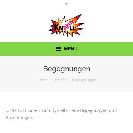
MENU
KnallAktiv
Begegnungen
KnallErbse
You are here:
Home
Benefit
Begegnungen
Wir brauchen Sie!
Termine
… die Lust haben auf originelle neue Begegnungen und
Beziehungen.
Hätten Sie’s gedacht?
Kontakt