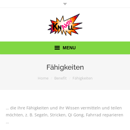
MENU
KnallAktiv
Fähigkeiten
KnallErbse
You are here:
Home
Benefit
Fähigkeiten
Wir brauchen Sie!
Termine
… die ihre Fähigkeiten und ihr Wissen vermitteln und teilen
möchten, z. B. Segeln, Stricken, Qi Gong, Fahrrad reparieren
Hätten Sie’s gedacht?
…
Kontakt