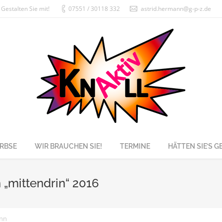
Gestalten Sie mit!
07551 / 30118 332
astrid.hermann@g-p-z.de
RBSE
WIR BRAUCHEN SIE!
TERMINE
HÄTTEN SIE’S 
„mittendrin“ 2016
ann