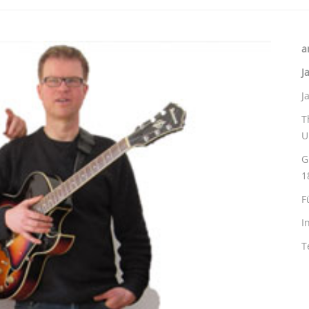
a
J
J
T
U
G
1
F
I
T