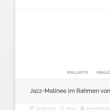
KNALLAKTIV
KNALLE
Jazz-Matinee im Rahmen von 
26. April 2016
Bisher
By
astrid.herm