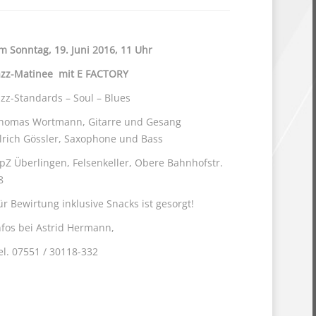
m Sonntag, 19. Juni 2016, 11 Uhr
azz-Matinee
mit
E FACTORY
azz-Standards – Soul – Blues
homas Wortmann, Gitarre und Gesang
lrich Gössler, Saxophone
und Bass
pZ Überlingen, Felsenkeller, Obere Bahnhofstr.
8
ür Bewirtung inklusive Snacks ist gesorgt!
nfos bei Astrid Hermann,
el. 07551 / 30118-332