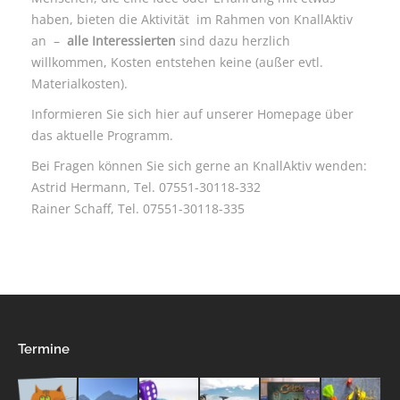
haben, bieten die Aktivität im Rahmen von KnallAktiv
an –
alle Interessierten
sind dazu herzlich
willkommen, Kosten entstehen keine (außer evtl.
Materialkosten).
Informieren Sie sich hier auf unserer Homepage über
das aktuelle Programm.
Bei Fragen können Sie sich gerne an KnallAktiv wenden:
Astrid Hermann, Tel. 07551-30118-332
Rainer Schaff, Tel. 07551-30118-335
Termine