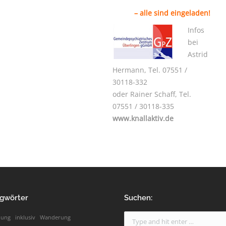
– alle sind eingeladen!
Infos
bei
Astrid
Hermann, Tel. 07551 /
30118-332
oder Rainer Schaff, Tel.
07551 / 30118-335
www.knallaktiv.de
gwörter
Suchen:
nung
inklusiv
Wanderung