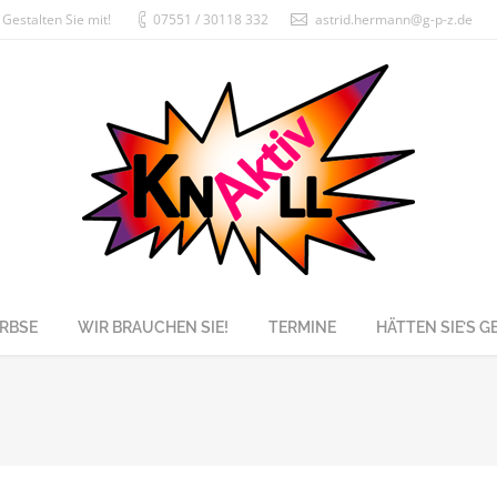
Gestalten Sie mit!
07551 / 30118 332
astrid.hermann@g-p-z.de
RBSE
WIR BRAUCHEN SIE!
TERMINE
HÄTTEN SIE’S 