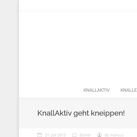
KNALLAKTIV
KNALLE
KnallAktiv geht kneippen!
21. Juli 2015
Bisher
By
marcus